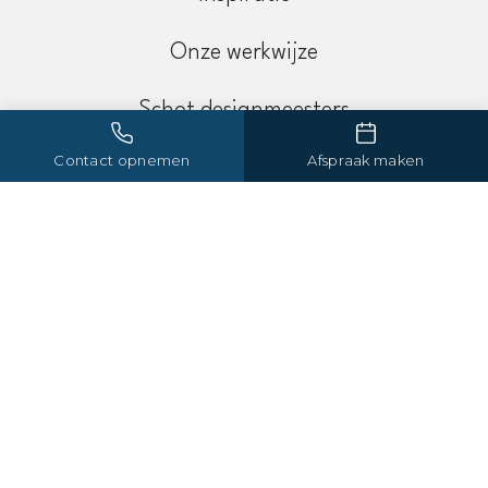
Onze werkwijze
Schot designmeesters
Contact opnemen
Afspraak maken
Contact
Maak een afspraak