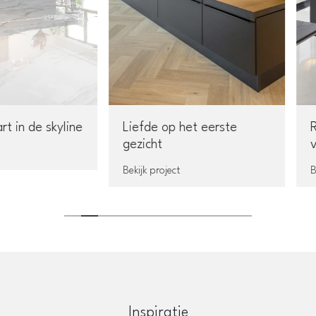
n de skyline
Liefde op het eerste
Rui
gezicht
voor
Bekijk project
Bekij
Inspiratie