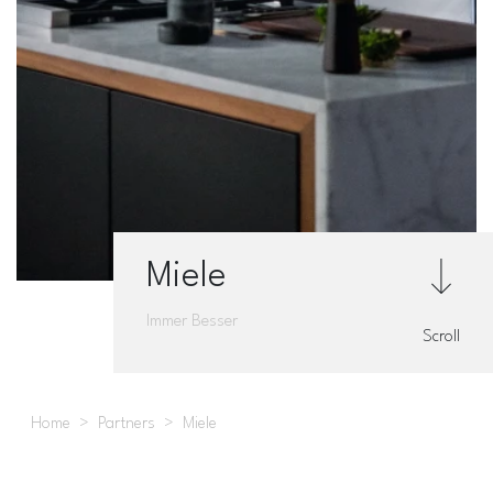
Miele
Immer Besser
Scroll
Home
Partners
Miele